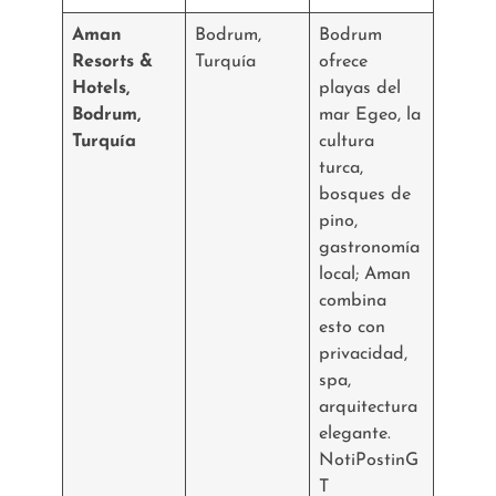
Aman
Bodrum,
Bodrum
Resorts &
Turquía
ofrece
Hotels,
playas del
Bodrum,
mar Egeo, la
Turquía
cultura
turca,
bosques de
pino,
gastronomía
local; Aman
combina
esto con
privacidad,
spa,
arquitectura
elegante.
NotiPostinG
T