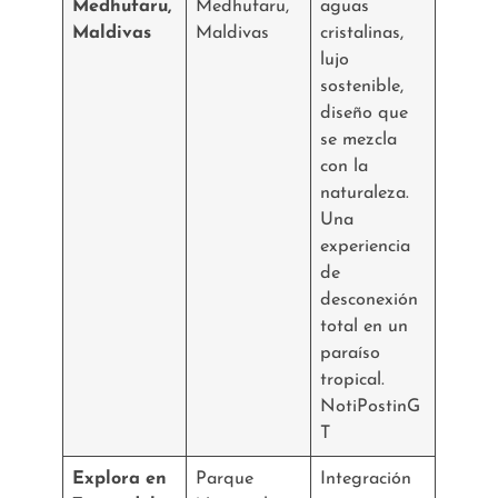
Medhufaru,
Medhufaru,
aguas
Maldivas
Maldivas
cristalinas,
lujo
sostenible,
diseño que
se mezcla
con la
naturaleza.
Una
experiencia
de
desconexión
total en un
paraíso
tropical.
NotiPostinG
T
Explora en
Parque
Integración