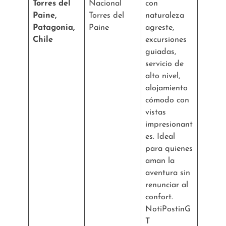
Torres del
Nacional
con
Paine,
Torres del
naturaleza
Patagonia,
Paine
agreste,
Chile
excursiones
guiadas,
servicio de
alto nivel,
alojamiento
cómodo con
vistas
impresionant
es. Ideal
para quienes
aman la
aventura sin
renunciar al
confort.
NotiPostinG
T