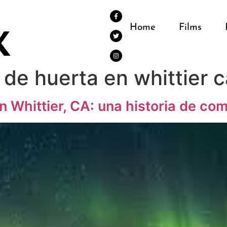
Home
Films
 de huerta en whittier 
 Whittier, CA: una historia de com